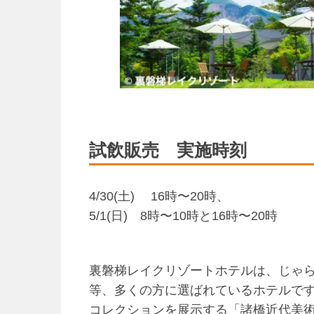
試飲販売 実施時刻
4/30(土) 16時〜20時、
5/1(日) 8時〜10時と16時〜20時
裏磐梯レイクリゾートホテルは、じゃらん
等、多くの方に選ばれているホテルで
コレクションを展示する「諸橋近代美