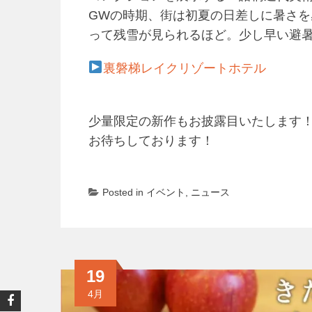
GWの時期、街は初夏の日差しに暑さ
って残雪が見られるほど。少し早い避
裏磐梯レイクリゾートホテル
少量限定の新作もお披露目いたします
お待ちしております！
Posted in
イベント
,
ニュース
19
4月