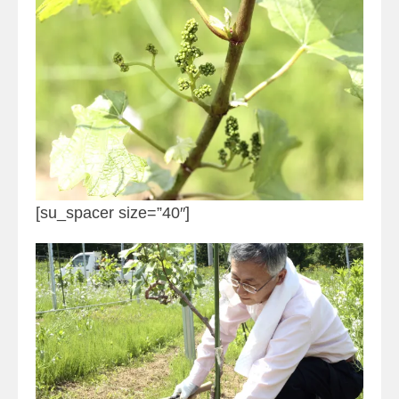
[su_spacer size=”40″]