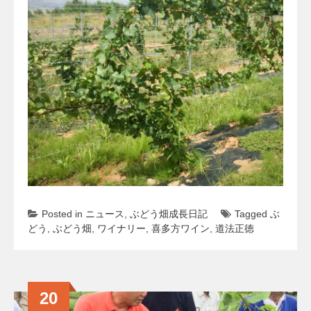
Posted in
ニュース
,
ぶどう畑成長日記
Tagged
ぶ
どう
,
ぶどう畑
,
ワイナリー
,
喜多方ワイン
,
道法正徳
20